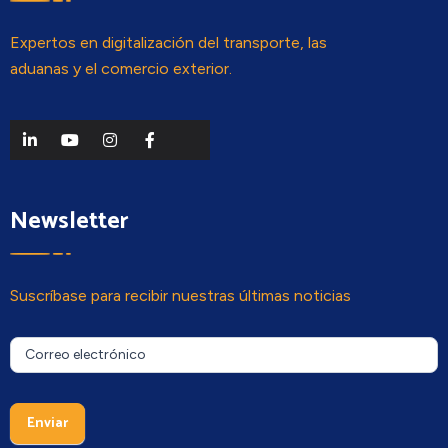
Expertos en digitalización del transporte, las
aduanas y el comercio exterior.
Newsletter
Suscríbase para recibir nuestras últimas noticias
Newsletter
Si eres
Correo electrónico
humano,
deja
este
Enviar
campo