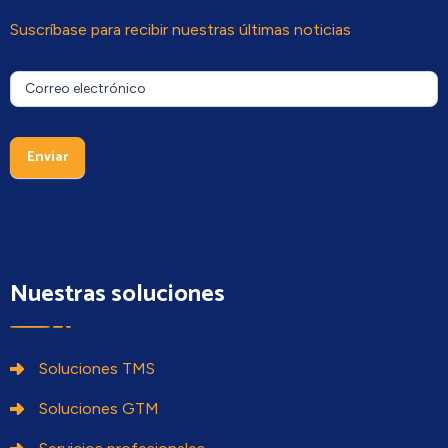
Suscríbase para recibir nuestras últimas noticias
Newsletter
Si eres
Correo electrónico
humano,
deja
este
Enviar
campo
en
blanco.
Nuestras soluciones
Soluciones TMS
Soluciones GTM