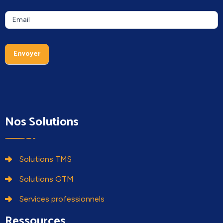
Newsletter
Si vous
Email
êtes un
humain,
ne
Envoyer
remplissez
pas ce
champ.
Nos Solutions
Solutions TMS
Solutions GTM
Services professionnels
Ressources